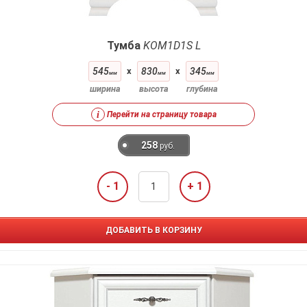
Тумба
KOM1D1S L
545
x
830
x
345
мм
мм
мм
ширина
высота
глубина
i
Перейти на страницу товара
258
руб.
- 1
+ 1
ДОБАВИТЬ В КОРЗИНУ