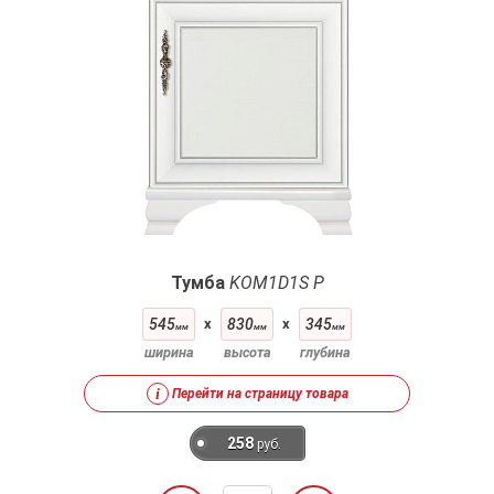
Тумба
KOM1D1S P
545
x
830
x
345
мм
мм
мм
ширина
высота
глубина
i
Перейти на страницу товара
258
руб.