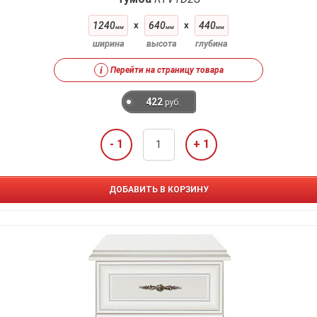
1240
x
640
x
440
мм
мм
мм
ширина
высота
глубина
i
Перейти на страницу товара
422
руб.
- 1
+ 1
ДОБАВИТЬ В КОРЗИНУ