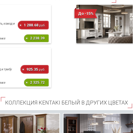
До -15%
ть, комод и
1 288.68
руб.
2 238.39
инке
925.35
д и тумбу
руб.
2 325.72
инке
КОЛЛЕКЦИЯ KENTAKI БЕЛЫЙ В ДРУГИХ ЦВЕТАХ