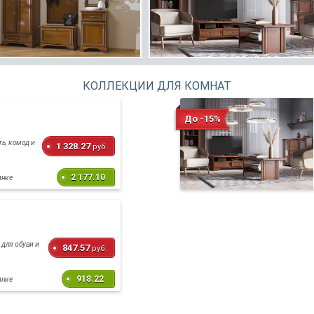
КОЛЛЕКЦИИ ДЛЯ КОМНАТ
До -15%
ть, комод и
1 328.27
руб.
2 177.10
инке
 для обуви и
847.57
руб.
918.22
инке