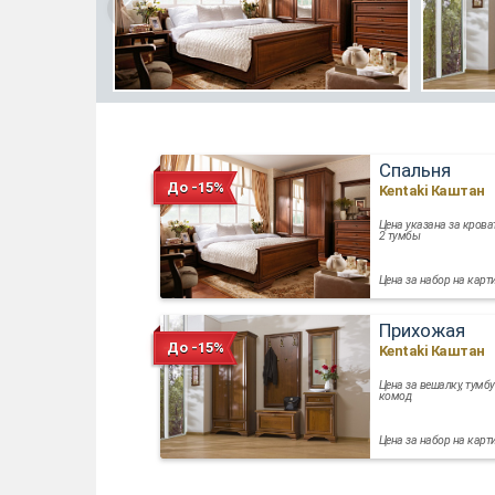
Спальня
До -15%
Kentaki Каштан
Цена указана за крова
2 тумбы
Цена за набор на карт
Прихожая
До -15%
Kentaki Каштан
Цена за вешалку, тумбу
комод
Цена за набор на карт