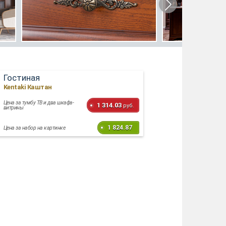
Гостиная
Kentaki Каштан
Цена за тумбу ТВ и два шкафа-
1 314.03
руб.
витрины
1 824.87
Цена за набор на картинке