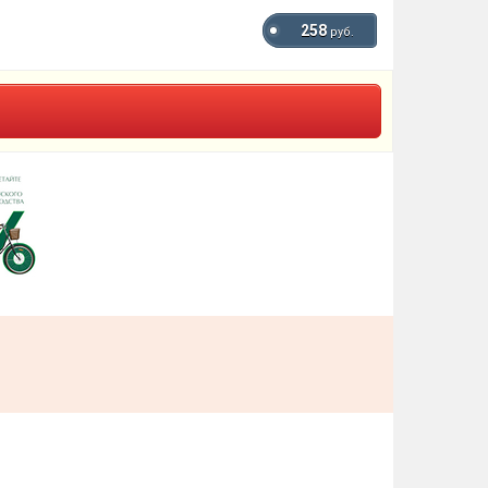
258
руб.