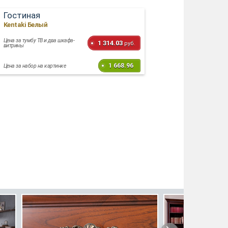
Гостиная
Kentaki Белый
Цена за тумбу ТВ и два шкафа-
1 314.03
руб.
витрины
1 668.96
Цена за набор на картинке