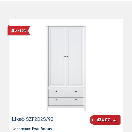
До -15%
Шкаф SZF2D2S/90
434.07
руб.
Ewa белая
Коллекция: