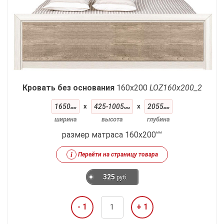
Кровать без основания
160x200
LOZ160х200_2
1650
x
425-1005
x
2055
мм
мм
мм
ширина
высота
глубина
размер матраса 160x200
мм
i
Перейти на страницу товара
325
руб.
- 1
+ 1