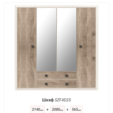
Шкаф
SZF4D2S
2140
x
2080
x
565
мм
мм
мм