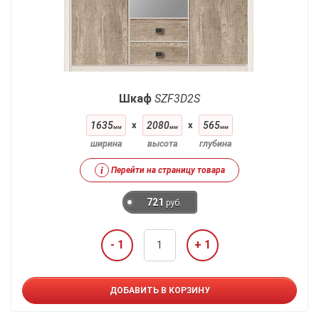
Шкаф
SZF3D2S
1635
x
2080
x
565
мм
мм
мм
ширина
высота
глубина
i
Перейти на страницу товара
721
руб.
- 1
+ 1
ДОБАВИТЬ В КОРЗИНУ