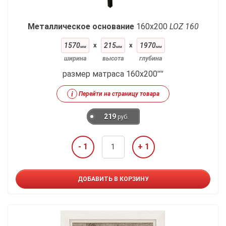
Металлическое основание
160x200
LOZ 160
1570
x
215
x
1970
мм
мм
мм
ширина
высота
глубина
размер матраса 160x200
мм
i
Перейти на страницу товара
219
руб.
- 1
+ 1
ДОБАВИТЬ В КОРЗИНУ