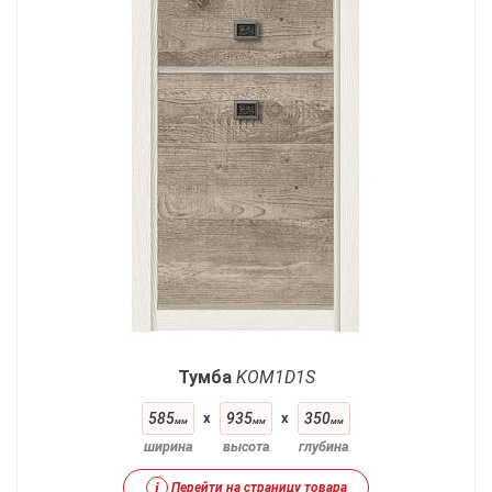
Тумба
KOM1D1S
585
x
935
x
350
мм
мм
мм
ширина
высота
глубина
i
Перейти на страницу товара