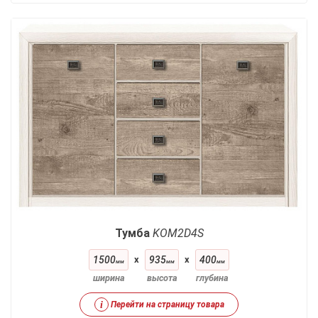
Тумба
KOM2D4S
1500
x
935
x
400
мм
мм
мм
ширина
высота
глубина
i
Перейти на страницу товара