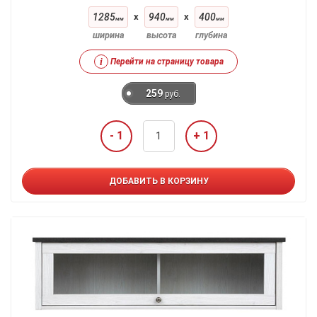
1285
x
940
x
400
мм
мм
мм
ширина
высота
глубина
i
Перейти на страницу товара
259
руб.
- 1
+ 1
ДОБАВИТЬ В КОРЗИНУ