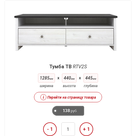
Тумба ТВ
RTV2S
1285
x
440
x
445
мм
мм
мм
ширина
высота
глубина
i
Перейти на страницу товара
138
руб.
- 1
+ 1