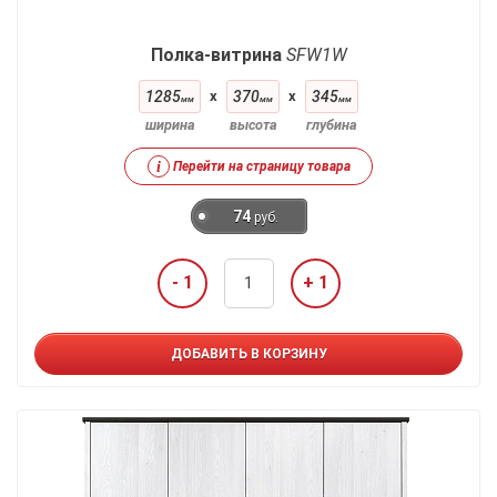
Полка-витрина
SFW1W
1285
x
370
x
345
мм
мм
мм
ширина
высота
глубина
i
Перейти на страницу товара
74
руб.
- 1
+ 1
ДОБАВИТЬ В КОРЗИНУ