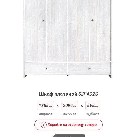
Шкаф платяной
SZF4D2S
1885
x
2090
x
555
мм
мм
мм
ширина
высота
глубина
i
Перейти на страницу товара