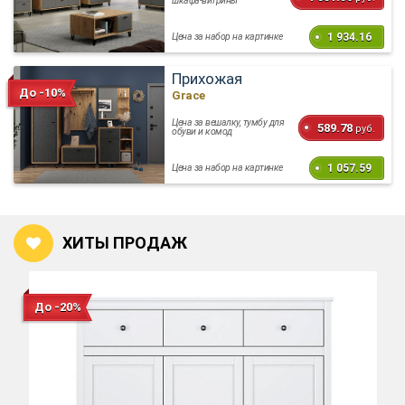
шкафа-витрины
1 934.16
Цена за набор на картинке
Прихожая
До -10%
Grace
Цена за вешалку, тумбу для
589.78
руб.
обуви и комод
1 057.59
Цена за набор на картинке
ХИТЫ ПРОДАЖ
До -20%