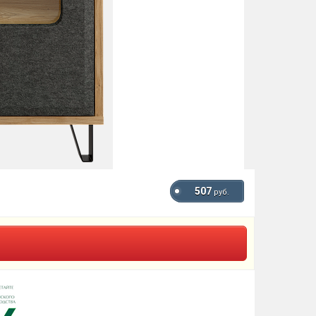
507
руб.