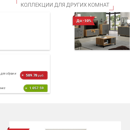
КОЛЛЕКЦИИ ДЛЯ ДРУГИХ КОМНАТ
До -10%
 для обуви и
589.78
руб.
1 057.59
инке