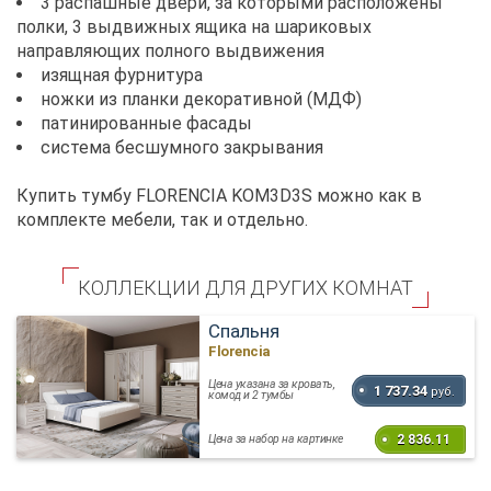
3 распашные двери, за которыми расположены
полки, 3 выдвижных ящика на шариковых
направляющих полного выдвижения
изящная фурнитура
ножки из планки декоративной (МДФ)
патинированные фасады
система бесшумного закрывания
Купить тумбу FLORENCIA KOM3D3S можно как в
комплекте мебели, так и отдельно.
КОЛЛЕКЦИИ ДЛЯ ДРУГИХ КОМНАТ
Спальня
Florencia
Цена указана за кровать,
1 737.34
руб.
комод и 2 тумбы
2 836.11
Цена за набор на картинке